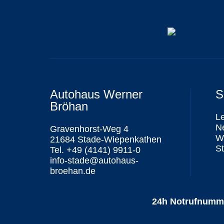
Autohaus Werner
S
Bröhan
L
N
Gravenhorst-Weg 4
We
21684 Stade-Wiepenkathen
St
Tel. +49 (4141) 9911-0
info-stade@autohaus-
broehan.de
24h Notrufnumm