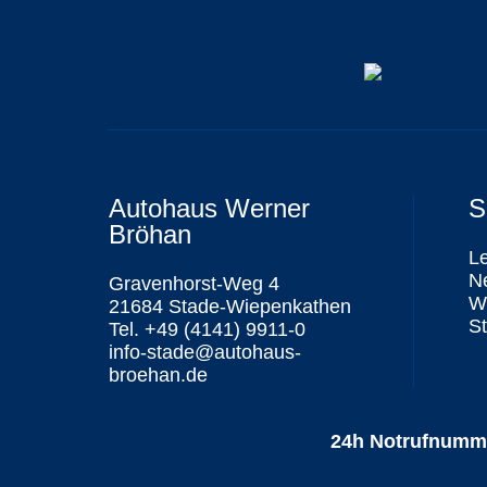
Autohaus Werner
S
Bröhan
L
N
Gravenhorst-Weg 4
We
21684 Stade-Wiepenkathen
St
Tel. +49 (4141) 9911-0
info-stade@autohaus-
broehan.de
24h Notrufnumm