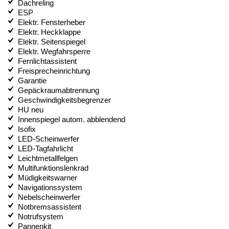
Dachreling
ESP
Elektr. Fensterheber
Elektr. Heckklappe
Elektr. Seitenspiegel
Elektr. Wegfahrsperre
Fernlichtassistent
Freisprecheinrichtung
Garantie
Gepäckraumabtrennung
Geschwindigkeitsbegrenzer
HU neu
Innenspiegel autom. abblendend
Isofix
LED-Scheinwerfer
LED-Tagfahrlicht
Leichtmetallfelgen
Multifunktionslenkrad
Müdigkeitswarner
Navigationssystem
Nebelscheinwerfer
Notbremsassistent
Notrufsystem
Pannenkit