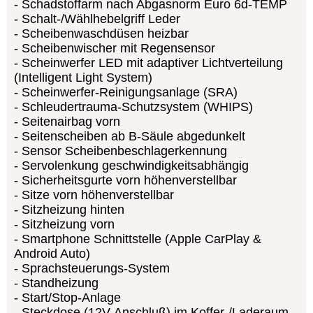
Schadstoffarm nach Abgasnorm Euro 6d-TEMP
Schalt-/Wählhebelgriff Leder
Scheibenwaschdüsen heizbar
Scheibenwischer mit Regensensor
Scheinwerfer LED mit adaptiver Lichtverteilung
(Intelligent Light System)
Scheinwerfer-Reinigungsanlage (SRA)
Schleudertrauma-Schutzsystem (WHIPS)
Seitenairbag vorn
Seitenscheiben ab B-Säule abgedunkelt
Sensor Scheibenbeschlagerkennung
Servolenkung geschwindigkeitsabhängig
Sicherheitsgurte vorn höhenverstellbar
Sitze vorn höhenverstellbar
Sitzheizung hinten
Sitzheizung vorn
Smartphone Schnittstelle (Apple CarPlay &
Android Auto)
Sprachsteuerungs-System
Standheizung
Start/Stop-Anlage
Steckdose (12V-Anschluß) im Koffer-/Laderaum